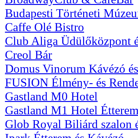
Budapesti Történeti Múze
Caffe Olé Bistro
Club Aliga Üdülőközpont 
Creol Bár
Domus Vinorum Kávézó és
FUSION Élmény- és Rend
Gastland M0 Hotel
Gastland M1 Hotel Éttere
Glob Royal Biliárd szalon
Ipark Étterem és Kávézó