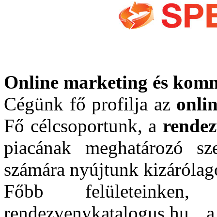
Online marketing és kom
Cégünk fő profilja az
onli
Fő célcsoportunk, a
rendez
piacának meghatározó szer
számára nyújtunk kizárólago
Főbb felületeinken,
rendezvenykatalogus.hu,