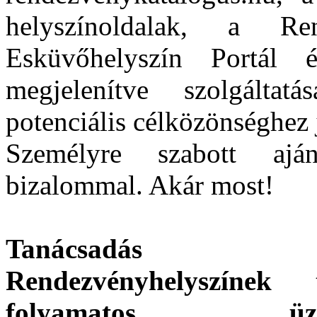
helyszínoldalak, a Re
Esküvőhelyszín Portál 
megjelenítve szolgáltat
potenciális célközönséghez j
Személyre szabott aján
bizalommal. Akár most!
Tanácsadás
Rendezvényhelyszínek t
folyamatos ü