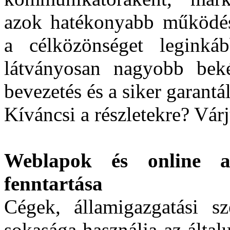
azok hatékonyabb működés
a célközönséget leginká
látványosan nagyobb beké
bevezetés és a siker garantál
Kíváncsi a részletekre? Vár
Weblapok és online ar
fenntartása
Cégek, államigazgatási sz
sokasága használja az általu