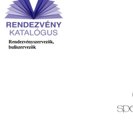
Rendezvényszervezõk,
buliszervezõk