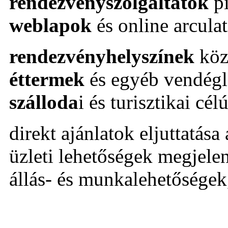
rendezvényszolgáltatók
pi
weblapok
és online arcula
rendezvényhelyszínek
köz
éttermek
és egyéb vendégl
szálloda
i és turisztikai cé
direkt ajánlatok eljuttatása
üzleti lehetőségek megjelen
állás- és munkalehetőségek,