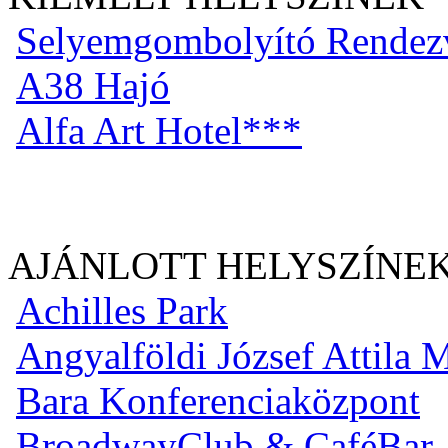
Selyemgombolyító Rendez
A38 Hajó
Alfa Art Hotel***
AJÁNLOTT HELYSZÍNE
Achilles Park
Angyalföldi József Attila
Bara Konferenciaközpont
BroadwayClub & CaféBar