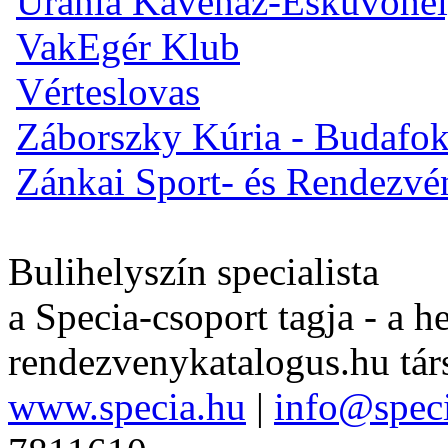
Uránia Kávéház-Esküvőhel
VakEgér Klub
Vérteslovas
Záborszky Kúria - Budafo
Zánkai Sport- és Rendezv
Bulihelyszín specialista
a Specia-csoport tagja - a h
rendezvenykatalogus.hu tár
www.specia.hu
|
info@spec