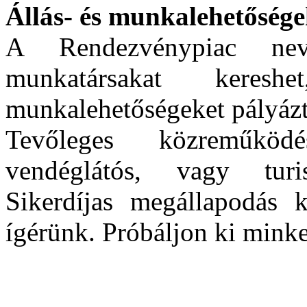
Állás- és munkalehetősége
A Rendezvénypiac nev
munkatársakat kereshet
munkalehetőségeket pályázt
Tevőleges közreműködés
vendéglátós, vagy turis
Sikerdíjas megállapodás k
ígérünk. Próbáljon ki mink