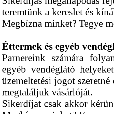
Sikerdíjas megállapodás fej
teremtünk a kereslet és kíná
Megbízna minket? Tegye me
Éttermek és egyéb vendégl
Parnereink számára folya
egyéb vendéglátó helyeket
üzemeltetési jogot szeretné
megtaláljuk vásárlóját.
Sikerdíjat csak akkor kérü