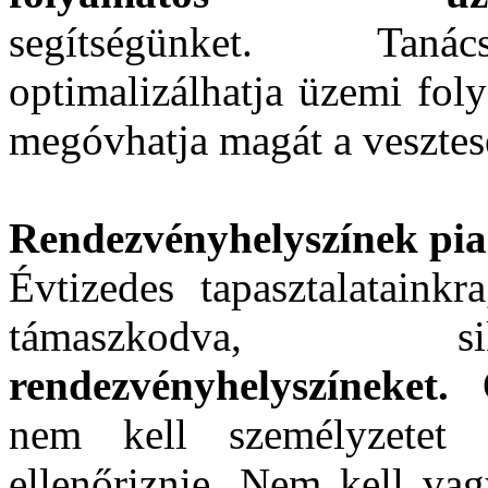
segítségünket. Tanác
optimalizálhatja üzemi fol
megóvhatja magát a vesztes
Rendezvényhelyszínek piacr
Évtizedes tapasztalatainkr
támaszkodva, si
rendezvényhelyszíneket.
Ö
nem kell személyzetet f
ellenőriznie. Nem kell vag