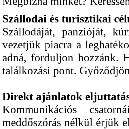
Megbízna minket? Keressen
Szállodai és turisztikai cé
Szállodáját, panzióját, kú
vezetjük piacra a leghaték
adná, forduljon hozzánk. 
találkozási pont. Győződjö
Direkt ajánlatok eljuttatá
Kommunikációs csatorná
meddőszórás nélkül érjük el