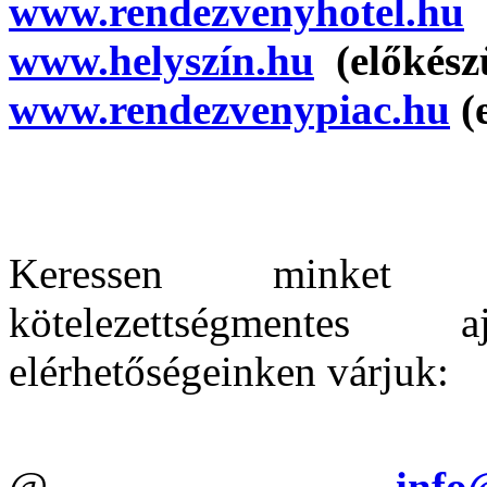
www.rendezvenyhotel.hu
(
www.helyszín.hu
(előkész
www.rendezvenypiac.hu
(
Keressen minket bi
kötelezettségmentes 
elérhetőségeinken várjuk:
@
info