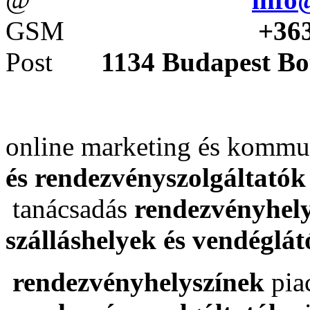
GSM
+36
Post
1134 Budapest Bo
online marketing és komm
és rendezvényszolgáltató
tanácsadás
rendezvényhelys
szálláshelyek és vendéglá
rendezvényhelyszínek
piac