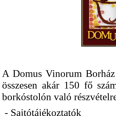
A Domus Vinorum Borház p
összesen akár 150 fő szám
borkóstolón való részvételr
- Sajtótájékoztatók