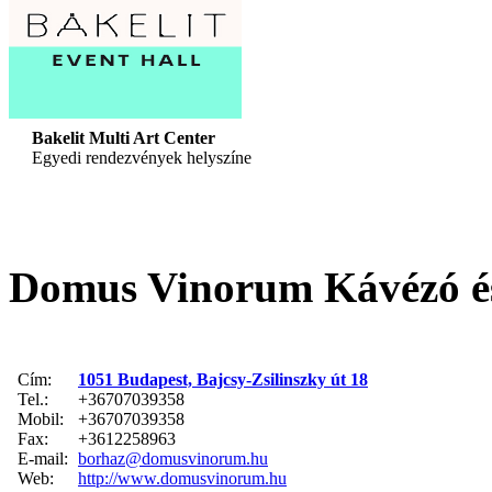
Bakelit Multi Art Center
Egyedi rendezvények helyszíne
Domus Vinorum Kávézó é
Cím:
1051 Budapest, Bajcsy-Zsilinszky út 18
Tel.:
+36707039358
Mobil:
+36707039358
Fax:
+3612258963
E-mail:
borhaz@domusvinorum.hu
Web:
http://www.domusvinorum.hu