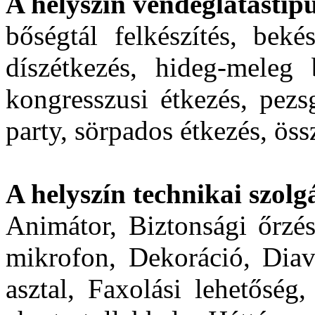
A helyszín vendéglátástípu
bőségtál felkészítés, bekés
díszétkezés, hideg-meleg 
kongresszusi étkezés, pezs
party, sörpados étkezés, öss
A helyszín technikai szolgá
Animátor, Biztonsági őrzés
mikrofon, Dekoráció, Diav
asztal, Faxolási lehetőség