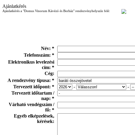
Ajánlatkérés
Ajánlatkérés a "Domus Vinorum Kávézó és Borház" rendezvényhelyszín felé:
Név: *
Telefonszám: *
Elektronikus levelezési
cím: *
Cég:
A rendezvény típusa: *
Tervezett időpont: *
-
-
Tervezett időtartam /
nap: *
Várható vendégszám /
fő: *
Egyéb elképzelések,
kérések: