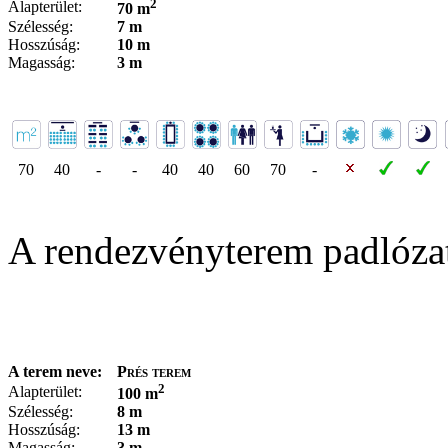
2
Alapterület:
70 m
Szélesség:
7 m
Hosszúság:
10 m
Magasság:
3 m
70
40
-
-
40
40
60
70
-
A rendezvényterem padlóza
A terem neve:
Prés terem
2
Alapterület:
100 m
Szélesség:
8 m
Hosszúság:
13 m
Magasság:
3 m