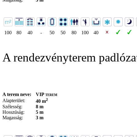
100
80
40
-
50
50
80
100
40
A rendezvényterem padlóza
A terem neve:
VIP terem
2
Alapterület:
40 m
Szélesség:
8 m
Hosszúság:
5 m
Magasság:
3 m