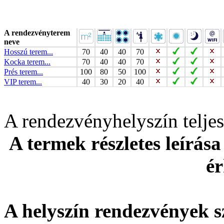
A rendezvényterem
neve
Hosszú terem...
70
40
40
70
Kocka terem...
70
40
40
70
Prés terem...
100
80
50
100
VIP terem...
40
30
20
40
A rendezvényhelyszín telj
A termek részletes leírása
ér
A helyszín rendezvények s