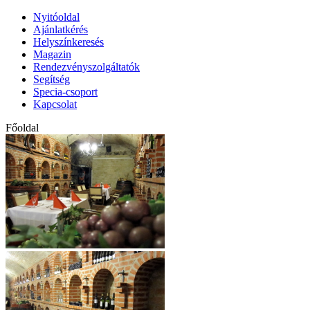
Nyitóoldal
Ajánlatkérés
Helyszínkeresés
Magazin
Rendezvényszolgáltatók
Segítség
Specia-csoport
Kapcsolat
Főoldal