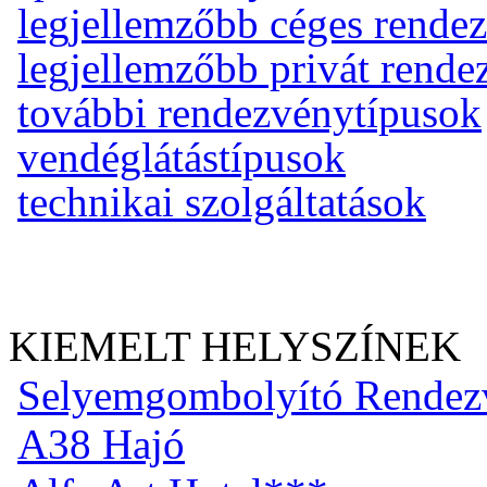
legjellemzőbb céges rende
legjellemzőbb privát rend
további rendezvénytípusok
vendéglátástípusok
technikai szolgáltatások
KIEMELT HELYSZÍNEK
Selyemgombolyító Rendez
A38 Hajó