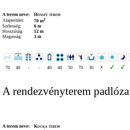
A terem neve:
Hosszú terem
2
Alapterület:
70 m
Szélesség:
6 m
Hosszúság:
12 m
Magasság:
3 m
70
40
-
-
40
40
50
70
30
A rendezvényterem padlóza
A terem neve:
Kocka terem