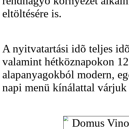
rendhagyó környezet alkalm
eltöltésére is.
A nyitvatartási idõ teljes i
valamint hétköznapokon 12 
alapanyagokból modern, egé
napi menü kínálattal várju