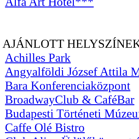
Alfa Art Hotel***
AJÁNLOTT HELYSZÍNE
Achilles Park
Angyalföldi József Attila
Bara Konferenciaközpont
BroadwayClub & CaféBar
Budapesti Történeti Múze
Caffe Olé Bistro