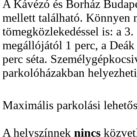
A Kávézó és Borház Budapes
mellett található. Könnyen
tömegközlekedéssel is: a 3.
megállójától 1 perc, a Deák
perc séta. Személygépkocsi
parkolóházakban helyezheti
Maximális parkolási lehető
A helyszínnek
nincs
közvetl