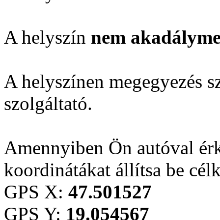
A helyszín
nem akadálymen
A helyszínen megegyezés sze
szolgáltató.
Amennyiben Ön autóval érk
koordinátákat állítsa be cél
GPS X:
47.501527
GPS Y:
19.054567