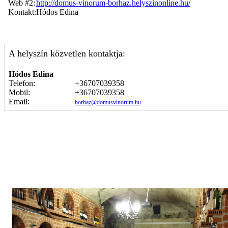
Web #2:
http://domus-vinorum-borhaz.helyszinonline.hu/
Kontakt:
Hódos Edina
A helyszín közvetlen kontaktja:
Hódos Edina
Telefon:
+36707039358
Mobil:
+36707039358
Email:
borhaz@domusvinorum.hu
Képgaléria