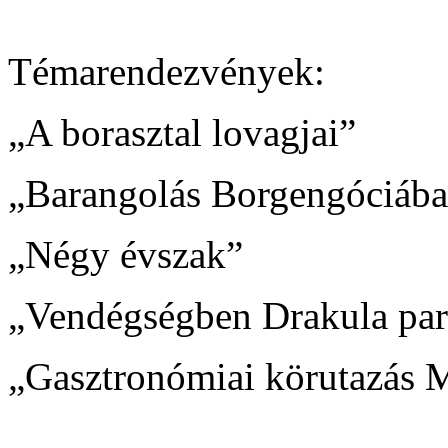
Témarendezvények:
„A borasztal lovagjai”
„Barangolás Borgengóciáb
„Négy évszak”
„Vendégségben Drakula par
„Gasztronómiai körutazás 