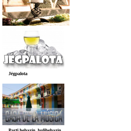
Jégpalota
Parti helyszín, bulihelyszín