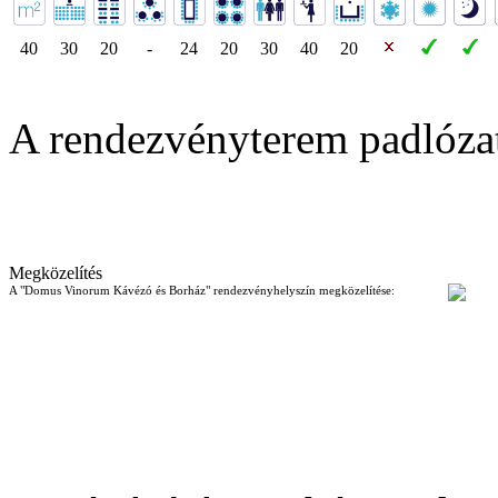
40
30
20
-
24
20
30
40
20
A rendezvényterem padlóza
Megközelítés
A "Domus Vinorum Kávézó és Borház" rendezvényhelyszín megközelítése: