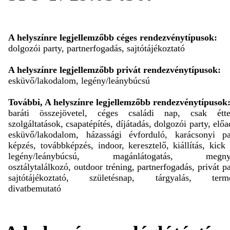
A helyszínre legjellemzőbb céges rendezvénytípusok:
dolgozói party, partnerfogadás, sajtótájékoztató
A helyszínre legjellemzőbb privát rendezvénytípusok:
esküvő/lakodalom, legény/leánybúcsú
További, A helyszínre legjellemzőbb rendezvénytípusok
baráti összejövetel, céges családi nap, csak étte
szolgáltatások, csapatépítés, díjátadás, dolgozói party, előa
esküvő/lakodalom, házassági évforduló, karácsonyi pa
képzés, továbbképzés, indoor, keresztelő, kiállítás, kick 
legény/leánybúcsú, magánlátogatás, megnyi
osztálytalálkozó, outdoor tréning, partnerfogadás, privát pa
sajtótájékoztató, születésnap, tárgyalás, termé
divatbemutató