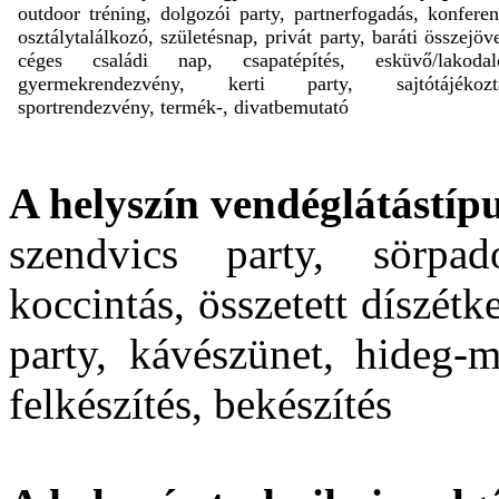
outdoor tréning, dolgozói party, partnerfogadás, konferen
osztálytalálkozó, születésnap, privát party, baráti összejöve
céges családi nap, csapatépítés, esküvő/lakodal
gyermekrendezvény, kerti party, sajtótájékozta
sportrendezvény, termék-, divatbemutató
A helyszín vendéglátástípu
szendvics party, sörpad
koccintás, összetett díszétk
party, kávészünet, hideg-m
felkészítés, bekészítés