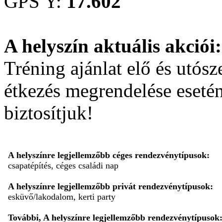
GPS Y:
17.602
A helyszín aktuális akciói:
Tréning ajánlat elő és utós
étkezés megrendelése eseté
biztosítjuk!
A helyszínre legjellemzőbb céges rendezvénytípusok:
csapatépítés, céges családi nap
A helyszínre legjellemzőbb privát rendezvénytípusok:
esküvő/lakodalom, kerti party
További, A helyszínre legjellemzőbb rendezvénytípusok