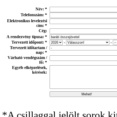
Név: *
Telefonszám: *
Elektronikus levelezési
cím: *
Cég:
A rendezvény típusa: *
Tervezett időpont: *
-
-
Tervezett időtartam /
nap: *
Várható vendégszám /
fő: *
Egyéb elképzelések,
kérések:
*A csillaggal jelölt sorok ki