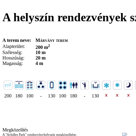
A helyszín rendezvények s
A terem neve:
Márvány terem
2
Alapterület:
200 m
Szélesség:
10 m
Hosszúság:
20 m
Magasság:
4 m
200
180
100
-
130
100
180
-
130
Megközelítés
A "Achilles Park" rendezvényhelyszín megközelítése: