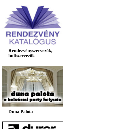
Rendezvényszervezõk,
buliszervezõk
Duna Palota