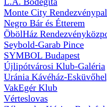
L.A. Bodegita
Monte City Rendezvénypal
Negro Bár és Étterem
ÖbölHáz Rendezvényközp
Seybold-Garab Pince
SYMBOL Budapest
Újlipótvárosi Klub-Galéria
Uránia Kávéház-Esküvőhel
VakEgér Klub
Vérteslovas