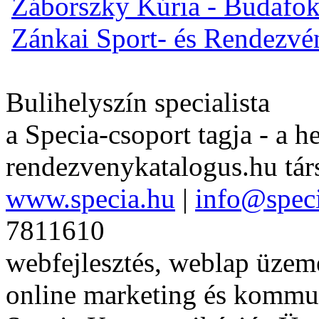
Záborszky Kúria - Budafo
Zánkai Sport- és Rendezv
Bulihelyszín specialista
a Specia-csoport tagja - a h
rendezvenykatalogus.hu tár
www.specia.hu
|
info@spec
7811610
webfejlesztés, weblap üzeme
online marketing és kommu