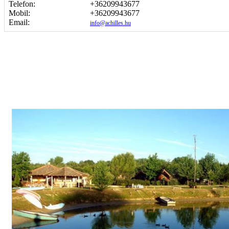
Telefon:
+36209943677
Mobil:
+36209943677
Email:
info@achilles.hu
Képgaléria