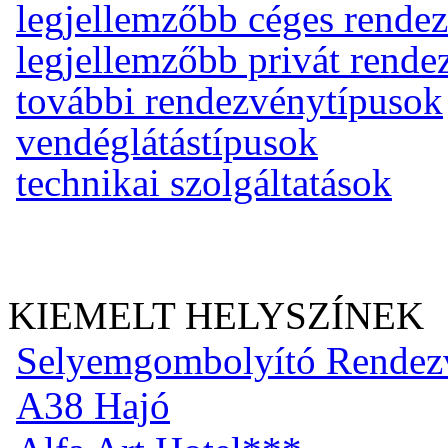
legjellemzőbb céges rende
legjellemzőbb privát rend
további rendezvénytípusok
vendéglátástípusok
technikai szolgáltatások
KIEMELT HELYSZÍNEK
Selyemgombolyító Rendez
A38 Hajó