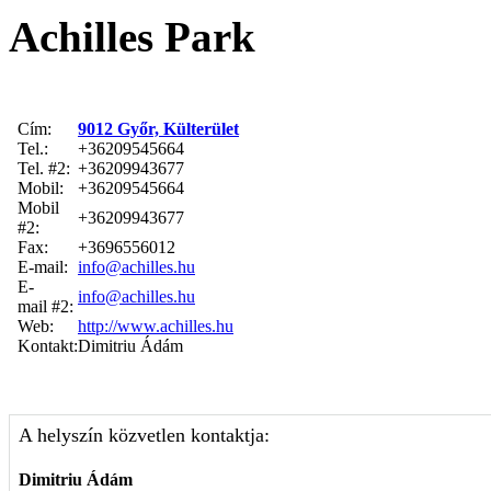
Achilles Park
Cím:
9012 Győr, Külterület
Tel.:
+36209545664
Tel. #2:
+36209943677
Mobil:
+36209545664
Mobil
+36209943677
#2:
Fax:
+3696556012
E-mail:
info@achilles.hu
E-
info@achilles.hu
mail #2:
Web:
http://www.achilles.hu
Kontakt:
Dimitriu Ádám
A helyszín közvetlen kontaktja:
Dimitriu Ádám