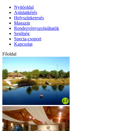
Nyitóoldal
Ajánlatkérés
Helyszínkeresés
Magazin
Rendezvényszolgáltatók
Segítség
Specia-csoport
Kapcsolat
Főoldal