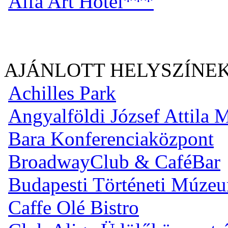
Alfa Art Hotel***
AJÁNLOTT HELYSZÍNE
Achilles Park
Angyalföldi József Attila
Bara Konferenciaközpont
BroadwayClub & CaféBar
Budapesti Történeti Múze
Caffe Olé Bistro