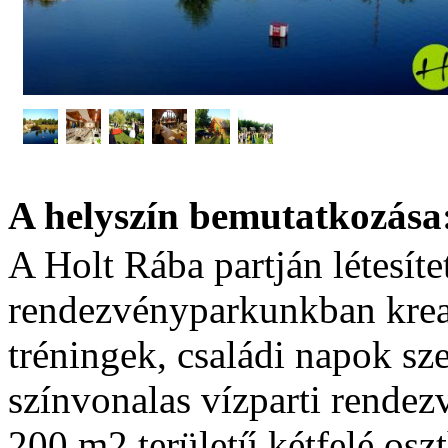
A helyszín bemutatkozása
A Holt Rába partján létesíte
rendezvényparkunkban krea
tréningek, családi napok sz
színvonalas vízparti rendez
200 m2 területű kétfelé os