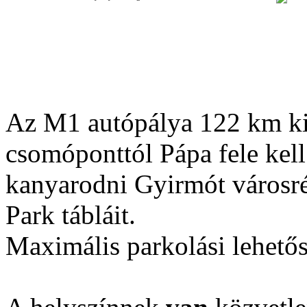
Az M1 autópálya 122 km kijá
csomóponttól Pápa fele kell
kanyarodni Gyirmót városré
Park tábláit.
Maximális parkolási lehető