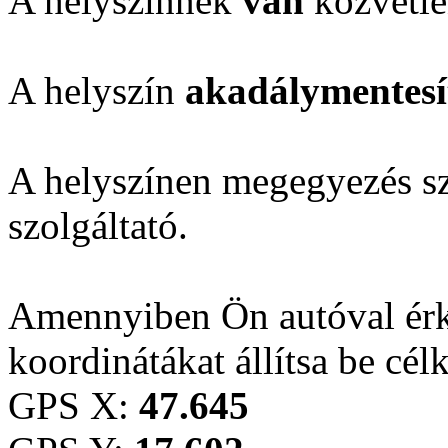
A helyszínnek
van
közvetle
A helyszín
akadálymentesí
A helyszínen megegyezés sze
szolgáltató.
Amennyiben Ön autóval érk
koordinátákat állítsa be cél
GPS X:
47.645