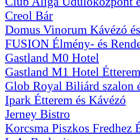
Club Aliga Üdülőközpont 
Creol Bár
Domus Vinorum Kávézó és
FUSION Élmény- és Rend
Gastland M0 Hotel
Gastland M1 Hotel Éttere
Glob Royal Biliárd szalon
Ipark Étterem és Kávézó
Jerney Bistro
Korcsma Piszkos Fredhez 