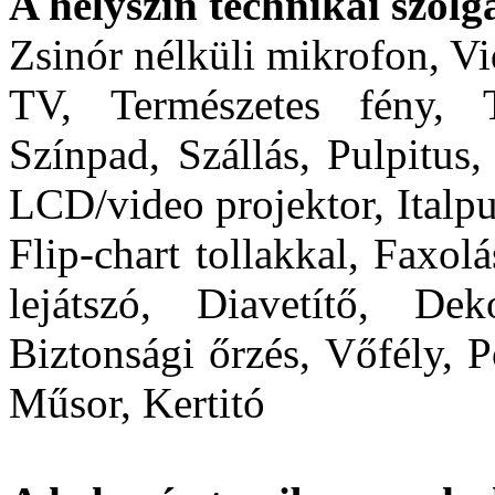
A helyszín technikai szolgá
Zsinór nélküli mikrofon, Vi
TV, Természetes fény, T
Színpad, Szállás, Pulpitus
LCD/video projektor, Italpu
Flip-chart tollakkal, Faxol
lejátszó, Diavetítő, De
Biztonsági őrzés, Vőfély, P
Műsor, Kertitó