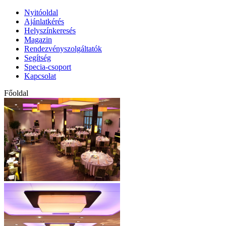
Nyitóoldal
Ajánlatkérés
Helyszínkeresés
Magazin
Rendezvényszolgáltatók
Segítség
Specia-csoport
Kapcsolat
Főoldal